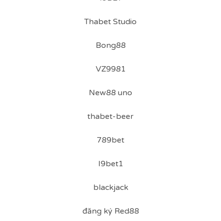
Thabet Studio
Bong88
VZ9981
New88 uno
thabet-beer
789bet
I9bet1
blackjack
đăng ký Red88