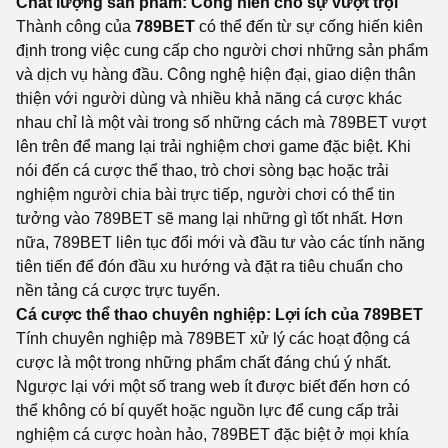
Chất lượng sản phẩm: Cống hiến cho sự vượt trội
Thành công của
789BET
có thể đến từ sự cống hiến kiên
định trong việc cung cấp cho người chơi những sản phẩm
và dịch vụ hàng đầu. Công nghệ hiện đại, giao diện thân
thiện với người dùng và nhiều khả năng cá cược khác
nhau chỉ là một vài trong số những cách mà 789BET vượt
lên trên để mang lại trải nghiệm chơi game đặc biệt. Khi
nói đến cá cược thể thao, trò chơi sòng bạc hoặc trải
nghiệm người chia bài trực tiếp, người chơi có thể tin
tưởng vào 789BET sẽ mang lại những gì tốt nhất. Hơn
nữa, 789BET liên tục đổi mới và đầu tư vào các tính năng
tiên tiến để đón đầu xu hướng và đặt ra tiêu chuẩn cho
nền tảng cá cược trực tuyến.
Cá cược thể thao chuyên nghiệp: Lợi ích của 789BET
Tính chuyên nghiệp mà 789BET xử lý các hoạt động cá
cược là một trong những phẩm chất đáng chú ý nhất.
Ngược lại với một số trang web ít được biết đến hơn có
thể không có bí quyết hoặc nguồn lực để cung cấp trải
nghiệm cá cược hoàn hảo, 789BET đặc biệt ở mọi khía