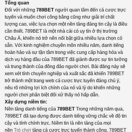
Tổng quan
Đối với những
789BET
người quan tâm đến cá cược trực
tuyến và muốn chơi công bằng cũng như giải trí chất
lượng cao, việc lựa chọn một nền tảng đáng tin cậy là điều
cần thiết. 789BET là một nhà cái có uy tín ở thị trường
Châu Á, khiến nó trở nên nổi bật giữa nhiều lựa chọn có
sẵn. Với kinh nghiệm chuyên môn nhiều năm, danh tiếng
hoàn hảo và sự tận tâm trong việc cung cấp hàng hóa và
dịch vụ hàng đầu của 789BET đã giành được sự tin tưởng
và trung thành của đông đảo người chơi. Bài đăng này sẽ
xem xét tính chuyên nghiệp và xuất sắc đã khiến 789BET
trở thành một trang web cá cược trực tuyến đáng chú ý,
nêu rõ những lợi ích chính của nó và lý do khiến những
người chơi phân biệt đối xử thấy nó hấp dẫn.
Xây dựng niềm tin:
Nền tảng danh tiếng của
789BET
Trong những năm qua,
789BET đã tạo dựng được danh tiếng vững chắc về độ tin
cậy và tính chính trực. Niềm tin là nền tảng của mọi
nền
Trò chơi
tảng cá cược trực tuyến thành công. 789BET