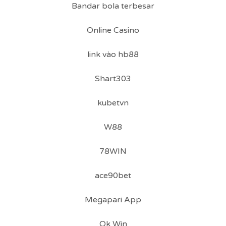
Bandar bola terbesar
Online Casino
link vào hb88
Shart303
kubetvn
W88
78WIN
ace90bet
Megapari App
Ok Win