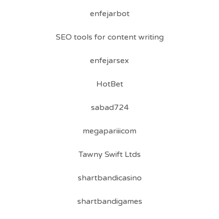
enfejarbot
SEO tools for content writing
enfejarsex
HotBet
sabad724
megapariiicom
Tawny Swift Ltds
shartbandicasino
shartbandigames