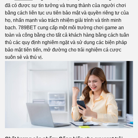
đã có được sự tin tưởng và trung thành của người chơi
bằng cách liên tục ưu tiên bảo mật và quyền riêng tư của
họ, nhấn mạnh vào trách nhiệm giải trình và tính minh
bạch. 789BET cung cấp một môi trường chơi game an
toàn và công bằng cho tất cả khách hàng bằng cách tuân
thủ các quy định nghiêm ngặt và sử dụng các biện pháp
bảo mật tiên tiến, mở đường cho trải nghiệm cá cược
suôn sẻ và thú vị.