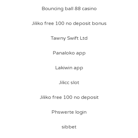
Bouncing ball 88 casino
Jiliko free 100 no deposit bonus
Tawny Swift Ltd
Panaloko app
Lakiwin app
Jilicc slot
Jiliko free 100 no deposit
Phswerte login
sibbet