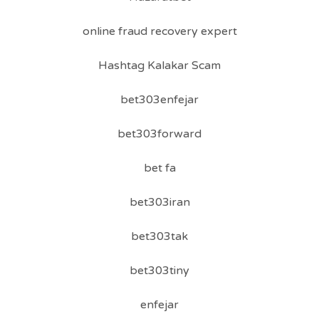
online fraud recovery expert
Hashtag Kalakar Scam
bet303enfejar
bet303forward
bet fa
bet303iran
bet303tak
bet303tiny
enfejar