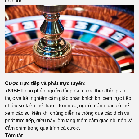
họ chọn.
Cược trực tiếp và phát trực tuyến:
789BET
cho phép người dùng đặt cược theo thời gian
thực và trải nghiệm cảm giác phấn khích khi xem trực tiếp
nhiều sự kiện thể thao. Hơn nữa, người đánh bạc có thể
xem các sự kiện khi chúng diễn ra thông qua các dịch vụ
phát trực tiếp, điều này làm tăng thêm cảm giác hồi hộp và
đắm chìm trong quá trình cá cược.
Tóm tắt