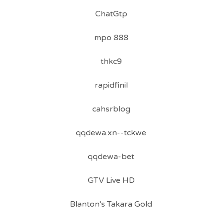
ChatGtp
mpo 888
thkc9
rapidfinil
cahsrblog
qqdewa.xn--tckwe
qqdewa-bet
GTV Live HD
Blanton's Takara Gold