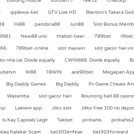
building muscle
sbobet77
faw12
ChatGtp
e
qqdewa-bet
GTV Live HD
Blanton's Takara Gol
38
Hi88
pandora88
Jun88
Slot Bonus Memb
9981
New88 uno
thabet-beer
789bet
I9bet
B66
789bet-online
slot maxwin
slot gacor hari ini
o nhà cái: Divide equally
CWIN666: Divide equally
B
ubetvn
W88
78WIN
ace90bet
Megapari Ap
Big Daddy Games
Big Daddy
Pc Game Cheats A
Wazamba
slot gacor hari
Bouncing ball 88 casin
app
Lakiwin app
Jilicc slot
Jiliko free 100 no depos
Is Kay Capitals Legit
Takbet
pinbahis
pinbahis2
tag Kalakar Scam
bet303enfejar
bet303forward