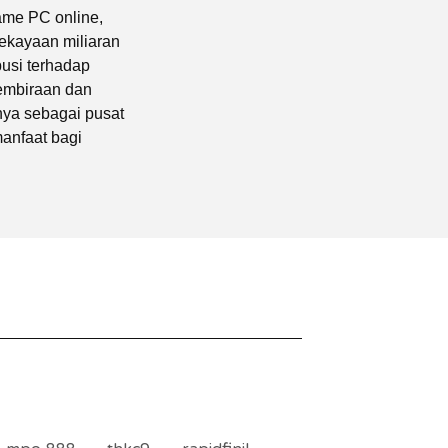
ame PC online,
kekayaan miliaran
usi terhadap
embiraan dan
nya sebagai pusat
anfaat bagi