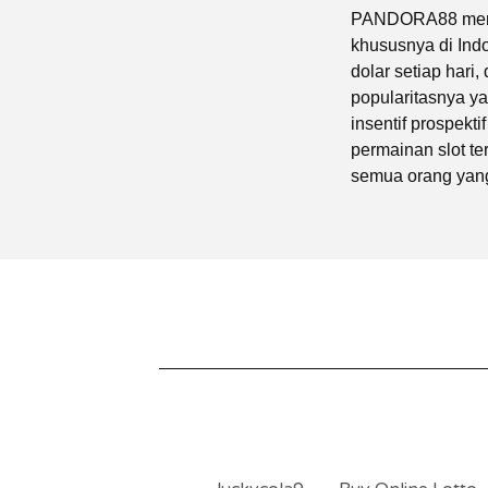
PANDORA88 menjad
khususnya di Ind
dolar setiap har
popularitasnya 
insentif prospek
permainan slot t
semua orang yang