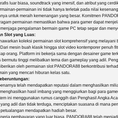
fis luar biasa, soundtrack yang imersif, dan atribut yang cerdik
ermainan-permainan ini tidak hanya terletak pada nilai kesenan
nya untuk meraih kemenangan yang besar. Komitmen PAND
agam permainan memastikan bahwa para gamer dapat menjelaj
n, menjaga pengalaman bermain game PC tetap segar dan men
an Slot yang Luas:
arkan koleksi permainan slot komprehensif yang melayani
 Dari mesin buah klasik hingga slot video kontemporer penuh fit
iap orang. Platform ini bekerja sama dengan desainer game ter
s bermutu tinggi melibatkan tema dan gameplay yang adil. Pe
berikan oleh permainan slot PANDORA88 berkontribusi terhad
main yang mencari hiburan kelas satu.
Keberuntungan:
arnya telah mendapatkan reputasi dalam menghasilkan mil
i, menghasilkan hasil imbang yang menggiurkan bagi para game
tem ini menggunakan rumus canggih dan Penghasil Angka Aca
 yang adil dan tidak terduga, menciptakan suasana di mana pe
 petualangan mendapatkan hadiah besar.
inerja pembayaran yang luar biasa, PANDORA88 telah menjadi