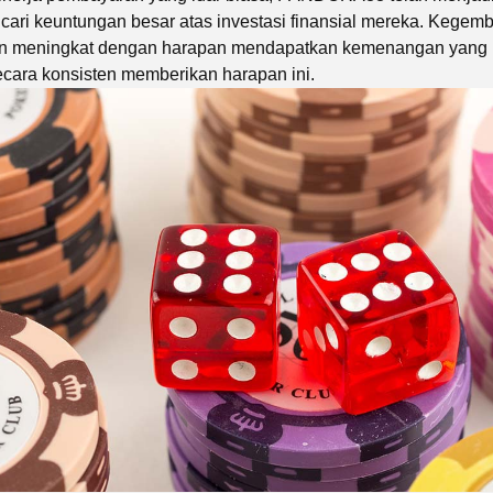
ari keuntungan besar atas investasi finansial mereka. Kegem
n meningkat dengan harapan mendapatkan kemenangan yang 
cara konsisten memberikan harapan ini.