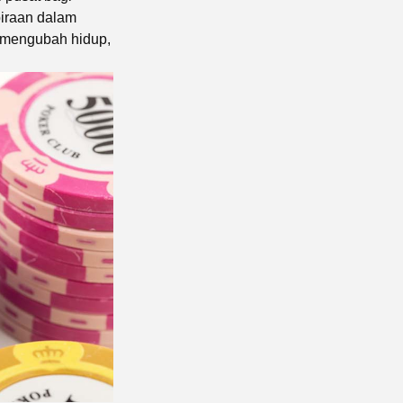
biraan dalam
mengubah hidup,