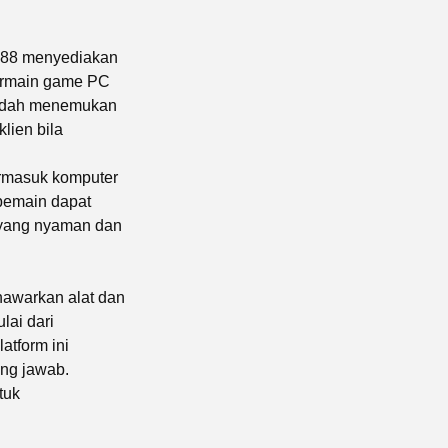
A88 menyediakan
ermain game PC
mudah menemukan
lien bila
ermasuk komputer
 pemain dapat
n yang nyaman dan
awarkan alat dan
lai dari
atform ini
ng jawab.
tuk