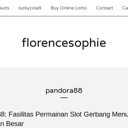
ucts
luckycola9
Buy Online Lotto
Contact
Ca
florencesophie
pandora88
 Fasilitas Permainan Slot Gerbang Menuj
n Besar