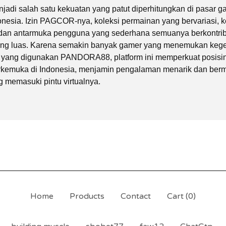
i salah satu kekuatan yang patut diperhitungkan di pasar g
onesia. Izin PAGCOR-nya, koleksi permainan yang bervariasi, 
i, dan antarmuka pengguna yang sederhana semuanya berkontrib
yang luas. Karena semakin banyak gamer yang menemukan keg
tif yang digunakan PANDORA88, platform ini memperkuat posisi
erkemuka di Indonesia, menjamin pengalaman menarik dan berm
 memasuki pintu virtualnya.
Home
Products
Contact
Cart (
0
)